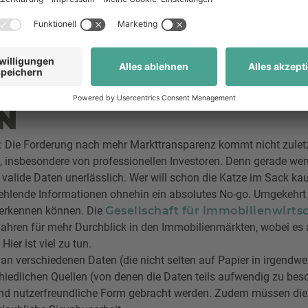
attform ab. Zunächst kauft Zillow das jeweilige Objekt selbst,
h machen das zwei ziemlich beste Freunde: Stichhaltige Daten u
SURIUM AN DATEN
N
 Die Forderung nach mehr Markttransparenz kommt nicht zuletz
, insbesondere von professionellen Investoren. Denn gerade we
 valide Daten unerlässlich. Wer will schon die Katze im Sack ka
ehlende Informationen ohnehin ein absolutes No-go. Umgekehrt
 erkennen können. Die
Gesellschaft für immobilienwirts
 Jahren für mehr Durchblick in den Immobilienmärkten, wobei es
ier ist viel zu tun.
 verschiedenen Daten (die nicht selten auf Papier in irgendw
iedlichen Quellen (von denen die Daten teils aufwendig zu bes
 und nutzerfreundliche Form gebracht werden. Zudem müssen die