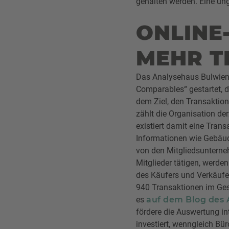
gehalten werden. Eine un
ONLINE
MEHR T
Das Analysehaus Bulwieng
Comparables“ gestartet, d
dem Ziel, den Transaktion
zählt die Organisation de
existiert damit eine Tran
Informationen wie Gebäud
von den Mitgliedsunterneh
Mitglieder tätigen, werd
des Käufers und Verkäufe
940 Transaktionen im Gesa
es
auf dem Blog des
fördere die Auswertung i
investiert, wenngleich Bü