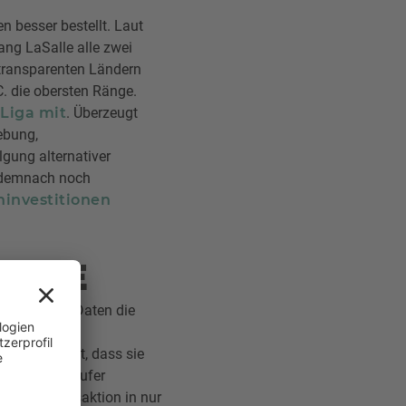
 besser bestellt. Laut
ang LaSalle alle zwei
 transparenten Ländern
. die obersten Ränge.
 Liga mit
. Überzeugt
ebung,
gung alternativer
e demnach noch
ninvestitionen
REUNDE
isierung und Daten die
07 von
zwei
eit ausgereift, dass sie
nzielle Verkäufer
esamte Transaktion in nur