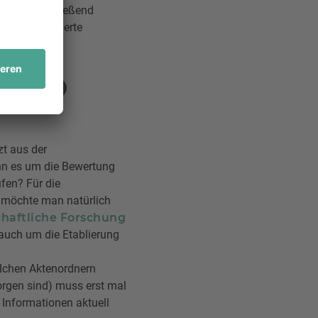
 um es anschließend
nd digitalisierte
 UND
t aus der
nn es um die Bewertung
ufen? Für die
 möchte man natürlich
chaftliche Forschung
 auch um die Etablierung
elchen Aktenordnern
orgen sind) muss erst mal
 Informationen aktuell