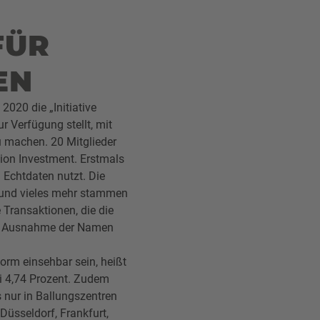
FÜR
EN
020 die „Initiative
r Verfügung stellt, mit
u machen. 20 Mitglieder
nion Investment. Erstmals
 Echtdaten nutzt. Die
n und vieles mehr stammen
 Transaktionen, die die
mit Ausnahme der Namen
orm einsehbar sein, heißt
ei 4,74 Prozent. Zudem
 nur in Ballungszentren
Düsseldorf, Frankfurt,