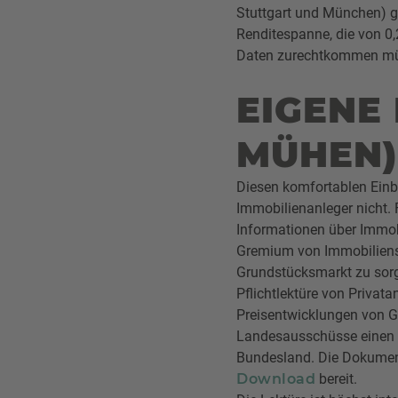
Stuttgart und München) ga
Renditespanne, die von 0,
Daten zurechtkommen m
EIGENE
MÜHEN)
Diesen komfortablen Einb
Immobilienanleger nicht. F
Informationen über Immob
Gremium von Immobiliens
Grundstücksmarkt zu sorg
Pflichtlektüre von Privata
Preisentwicklungen von G
Landesausschüsse einen e
Bundesland. Die Dokument
Download
bereit.