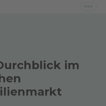
urchblick im
hen
lienmarkt