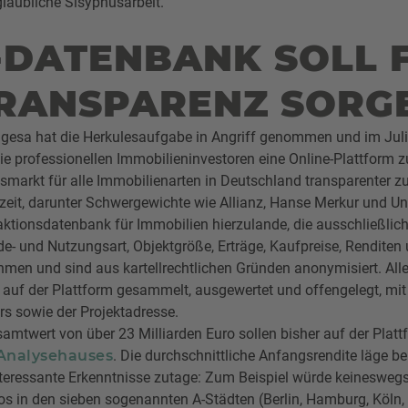
glaubliche Sisyphusarbeit.
-DATENBANK SOLL 
RANSPARENZ SORG
esa hat die Herkulesaufgabe in Angriff genommen und im Juli 2
ie professionellen Immobilieninvestoren eine Online-Plattform zu
smarkt für alle Immobilienarten in Deutschland transparenter z
rzeit, darunter Schwergewichte wie Allianz, Hanse Merkur und U
saktionsdatenbank für Immobilien hierzulande, die ausschließlich
e- und Nutzungsart, Objektgröße, Erträge, Kaufpreise, Rendite
men und sind aus kartellrechtlichen Gründen anonymisiert. Alle
en auf der Plattform gesammelt, ausgewertet und offengelegt, 
rs sowie der Projektadresse.
mtwert von über 23 Milliarden Euro sollen bisher auf der Plattf
 Analysehauses
. Die durchschnittliche Anfangsrendite läge b
nteressante Erkenntnisse zutage: Zum Beispiel würde keineswegs
ros in den sieben sogenannten A-Städten (Berlin, Hamburg, Köln, 