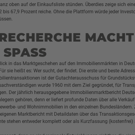
nz oben auf der Einkaufsliste stünden. Überdies zeige sich eine
2 bis 67,9 Prozent reiche. Ohne die Plattform würde jeder Invest
üssen.
 RECHERCHE MACHT
 SPASS
lick in das Marktgeschehen auf den Immobilienmärkten in Deut
ür sie heißt es: Wer sucht, der findet. Die erste und beste Adress
ilientransaktionen ist der Gutachterausschuss für Grundstück
achverständigen wurde 1960 mit dem Ziel gegründet, für Tran
en. Der jährlich herausgegebene Immobilienmarktbericht Deutsc
nlegern gehören, denn er liefert profunde Daten über alle Verkäuf
ewerbe- und Wohnimmobilien in den einzelnen Bundesländern. 
igenen Marktbericht mit Detaildaten über das Transaktionsges
e stehen entweder komplett oder als Kurzfassung (kostenfrei)