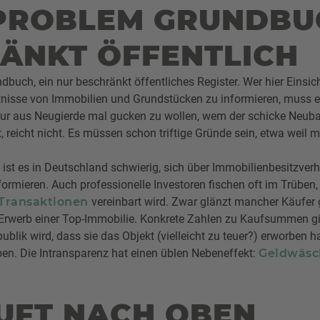
ROBLEM GRUNDBUC
ÄNKT ÖFFENTLICH
dbuch, ein nur beschränkt öffentliches Register. Wer hier Einsic
nisse von Immobilien und Grundstücken zu informieren, muss ei
r aus Neugierde mal gucken zu wollen, wem der schicke Neuba
reicht nicht. Es müssen schon triftige Gründe sein, etwa weil m
 ist es in Deutschland schwierig, sich über Immobilienbesitzverh
formieren. Auch professionelle Investoren fischen oft im Trüben,
 Transaktionen
vereinbart wird. Zwar glänzt mancher Käufer g
rwerb einer Top-Immobilie. Konkrete Zahlen zu Kaufsummen gibt
publik wird, dass sie das Objekt (vielleicht zu teuer?) erworben
iben. Die Intransparenz hat einen üblen Nebeneffekt:
Geldwäsc
UFT NACH OBEN