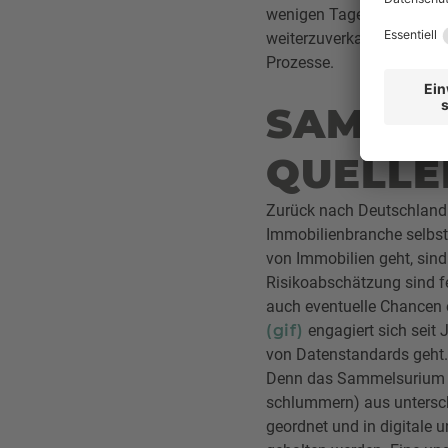
wenigen Tagen über die Pl
weiterzuverkaufen. Möglic
Prozesse.
SAMMEL
QUELLE
Zurück nach Deutschland:
Immobilienbranche selbst
von Immobilien geht, sind
Risikoabschätzung sind f
auch eventuelle Chancen
(gif)
engagiert sich seit
von Datenstandards geht. H
Denn das Sammelsurium an
schlummern) aus untersch
geordnet und in digitale