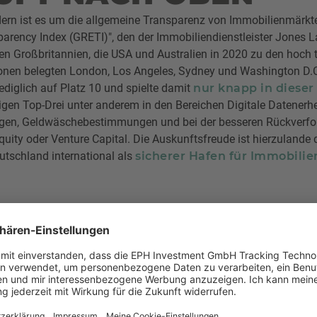
ern ist es um die allgemeine Transparenz von Immobilienmärkten
parency Index (GRETI)", den der Immobiliendienstleister Jones L
lten Großbritannien, die USA und Australien in 2020 zu den hoch
gionen belegten London, Los Angeles, Sydney und Washington D.C
ediglich auf Platz 10 und spielte damit
nur knapp in dieser
igen Top-Drei unter anderem in den Bereichen Digitale Datenerh
gen, Geldwäschebestimmungen und bei der besseren Rückverfol
quity oder Venture Capital. Die Auskunftsfreude ist hierzuland
tschland international als
sicherer Hafen für Immobilie
IEMLICH BESTE F
bilienplattform Zillow ist ein Beispiel dafür, wie durch Digital
uspreise in den Staaten beendet werden konnte. Gegründet 20
ft-Managern
, ist die Plattform technologisch mittlerweile so w
cher Intelligenz den Marktwert von Immobilien ermittelt und pote
rhalten. Entschließt sich ein Verkäufer zum Verkauf läuft die g