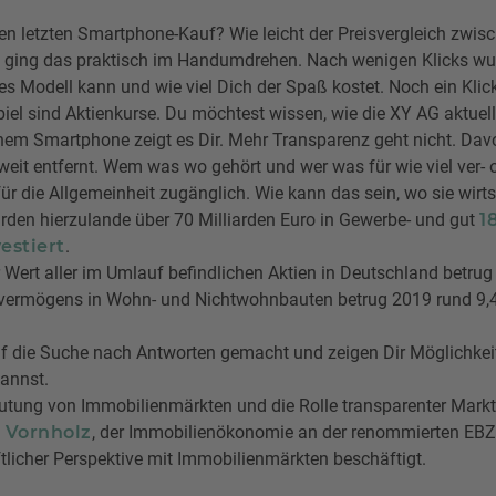
en letzten Smartphone-Kauf? Wie leicht der Preisvergleich zwi
t ging das praktisch im Handumdrehen. Nach wenigen Klicks wu
des Modell kann und wie viel Dich der Spaß kostet. Noch ein Klic
piel sind Aktienkurse. Du möchtest wissen, wie die XY AG aktuell
nem Smartphone zeigt es Dir. Mehr Transparenz geht nicht. Dav
it entfernt. Wem was wo gehört und wer was für wie viel ver- 
für die Allgemeinheit zugänglich. Wie kann das sein, wo sie wirt
den hierzulande über 70 Milliarden Euro in Gewerbe- und gut
1
estiert
.
r Wert aller im Umlauf befindlichen Aktien in Deutschland betrug 
vermögens in Wohn- und Nichtwohnbauten betrug 2019 rund 9,4 
uf die Suche nach Antworten gemacht und zeigen Dir Möglichkei
kannst.
utung von Immobilienmärkten und die Rolle transparenter Mark
. Vornholz
, der Immobilienökonomie an der renommierten EBZ 
licher Perspektive mit Immobilienmärkten beschäftigt.