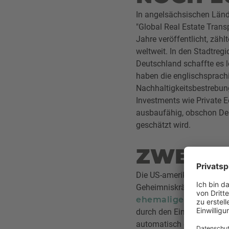
In angelsächsischen Länd
"Global Real Estate Trans
Jahre veröffentlicht, zäh
weltweit. In den Stadtre
Deutschland schaffte es l
haben die englischsprach
Nachhaltigkeitsbestrebun
Investments wie Private E
ausbaufähig, obschon Deu
geschätzt wird.
ZWEI Z
Die US-amerikanische Immo
Geheimniskrämerei um Ha
ehemaligen Microso
durch den Einsatz künstli
automatisch ein Angebot e