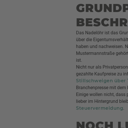
GRUNDP
BESCHR
Das Nadelöhr ist das Grun
über die Eigentumsverhält
haben und nachweisen. Nu
Mustermannstraße gehört, 
ist.
Nicht nur als Privatperson
gezahlte Kaufpreise zu in
Stillschweigen über
Branchenpresse mit dem E
Einige wollen nicht, dass 
lieber im Hintergrund ble
Steuervermeidung
.
NOCH L