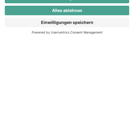
Wachstum Deines Vermögens.
Unternehmen
Über uns
Warum PROPVEST
Miles & More
Supply Partner
Anlegen
Selber anlegen
Anlegen lassen
Handelsplatz
Wissenswert
Magazin